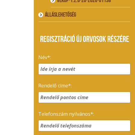
VEKOP-1.2.6-20-2020-01138
ÁLLÁSLEHETŐSÉG
REGISZTRÁCIÓ ÚJ ORVOSOK RÉSZÉRE
Név*:
Rendelő címe*:
Telefonszám nyilvános*: