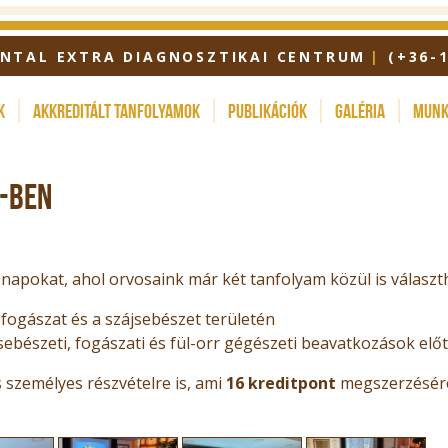
ENTAL EXTRA DIAGNOSZTIKAI CENTRUM
(+36-
k
Akkreditált tanfolyamok
Publikációk
Galéria
Munk
4-BEN
napokat, ahol orvosaink már két tanfolyam közül is választ
ogászat és a szájsebészet területén
ebészeti, fogászati és fül-orr gégészeti beavatkozások előt
 személyes részvételre is, ami
16 kreditpont
megszerzésére