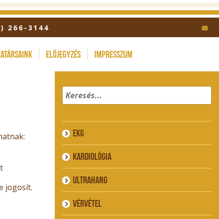
1) 266-3144
atársaink
Előjegyzés
Impresszum
EKG
hatnak:
Kardiológia
t
Ultrahang
 jogosít.
Vérvétel