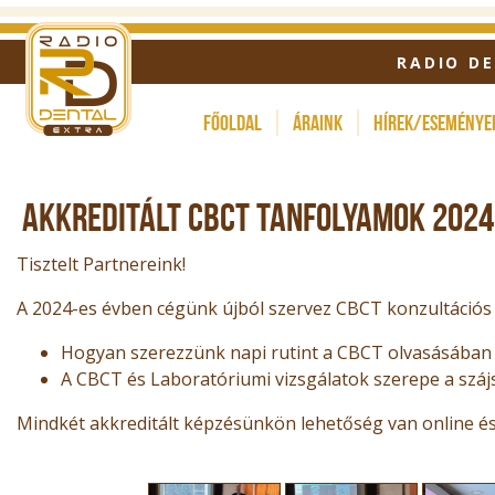
RADIO D
Főoldal
Áraink
Hírek/eseménye
AKKREDITÁLT CBCT TANFOLYAMOK 202
Tisztelt Partnereink!
A 2024-es évben cégünk újból szervez CBCT konzultációs 
Hogyan szerezzünk napi rutint a CBCT olvasásában f
A CBCT és Laboratóriumi vizsgálatok szerepe a szájs
Mindkét akkreditált képzésünkön lehetőség van online és