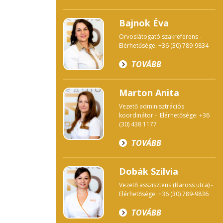
Bajnok Éva
Orvoslátogató szakreferens -
Elérhetősége: +36 (30) 789-9834
TOVÁBB
Marton Anita
Vezető adminisztrációs
koordinátor - Elérhetősége: +36
(30) 438 1177
TOVÁBB
Dobák Szilvia
Vezető asszisztens (Baross utca) -
Elérhetősége: +36 (30) 789-9836
TOVÁBB