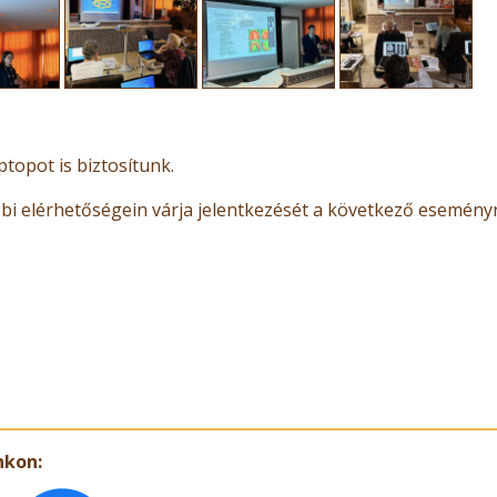
ptopot is biztosítunk.
bi elérhetőségein várja jelentkezését a következő eseményr
nkon: