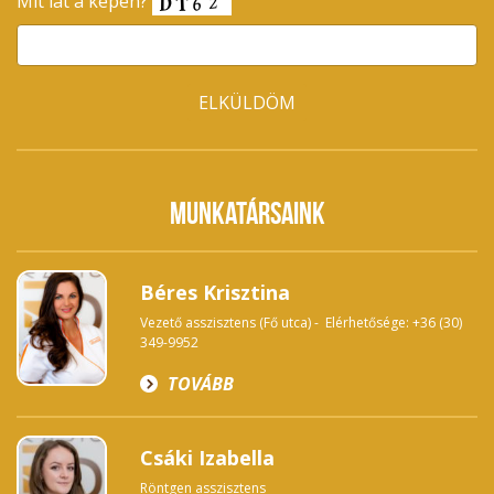
Mit lát a képen?
MUNKATÁRSAINK
Béres Krisztina
Vezető asszisztens (Fő utca) - Elérhetősége: +36 (30)
349-9952
TOVÁBB
Csáki Izabella
Röntgen asszisztens